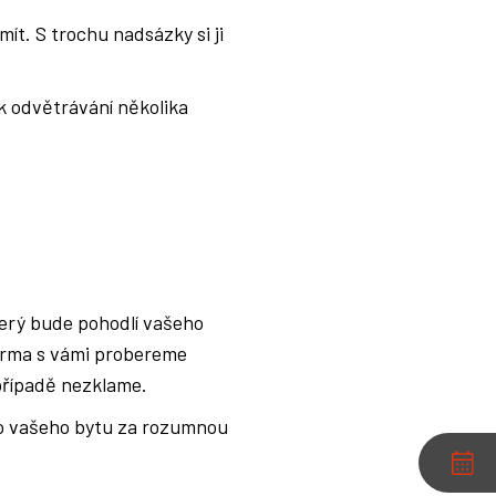
ít. S trochu nadsázky si ji
 k odvětrávání několika
který bude pohodlí vašeho
darma s vámi probereme
případě nezklame.
do vašeho bytu za rozumnou