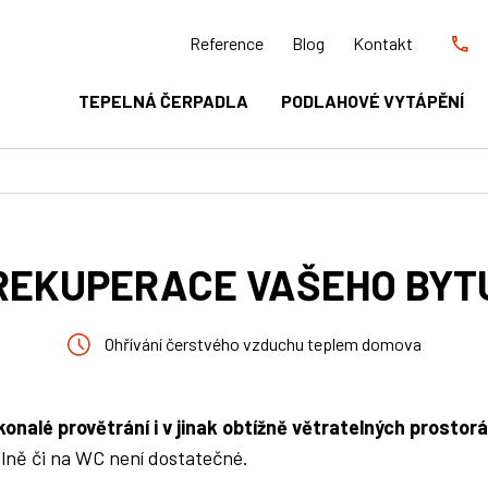
Reference
Blog
Kontakt
TEPELNÁ ČERPADLA
PODLAHOVÉ VYTÁPĚNÍ
REKUPERACE VAŠEHO BYT
Ohřívání čerstvého vzduchu teplem domova
nalé provětrání i v jinak obtížně větratelných prostor
lně či na WC není dostatečné.