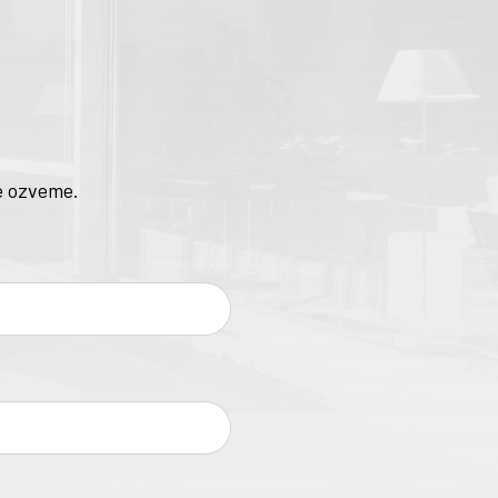
e ozveme.