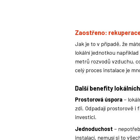
Zaostřeno: rekuperace
Jak je to v případě, že mát
lokální jednotkou například
metrů rozvodů vzduchu, což
celý proces instalace je mn
Další benefity lokálníc
Prostorová úspora
– lokál
zdi. Odpadají prostorově i 
investici.
Jednoduchost
– nepotřebu
instalací, nemusí si to všec