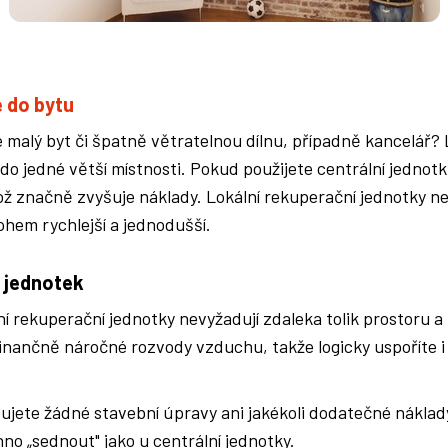
 do bytu
e malý byt či špatně větratelnou dílnu, případně kancelář? 
 do jedné větší místnosti. Pokud použijete centrální jednot
 značně zvyšuje náklady. Lokální rekuperační jednotky ne
ohem rychlejší a jednodušší.
h jednotek
ní rekuperační jednotky nevyžadují zdaleka tolik prostoru a
finančně náročné rozvody vzduchu, takže logicky uspoříte i 
jete žádné stavební úpravy ani jakékoli dodatečné náklady
hno „sednout" jako u centrální jednotky.