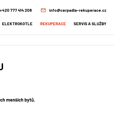
+420 777 414 208
info@cerpadla-rekuperace.cz
ELEKTROKOTLE
REKUPERACE
SERVIS A SLUŽBY
U
ách menších bytů.