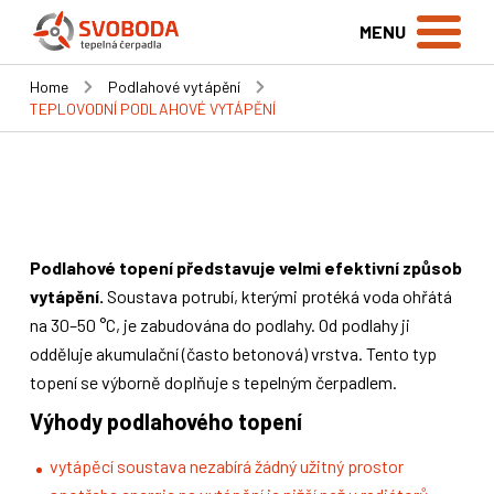
MENU
Home
Podlahové vytápění
TEPLOVODNÍ PODLAHOVÉ VYTÁPĚNÍ
Podlahové topení představuje velmi efektivní způsob
vytápění.
Soustava potrubí, kterými protéká voda ohřátá
na 30–50 °C, je zabudována do podlahy. Od podlahy ji
odděluje akumulační (často betonová) vrstva. Tento typ
topení se výborně doplňuje s tepelným čerpadlem.
Výhody podlahového topení
vytápěcí soustava nezabírá žádný užitný prostor