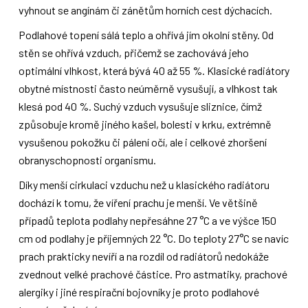
vyhnout se angínám či zánětům horních cest dýchacích.
Podlahové topení sálá teplo a ohřívá jím okolní stěny. Od
stěn se ohřívá vzduch, přičemž se zachovává jeho
optimální vlhkost, která bývá 40 až 55 %. Klasické radiátory
obytné místnosti často neúměrně vysušují, a vlhkost tak
klesá pod 40 %. Suchý vzduch vysušuje sliznice, čímž
způsobuje kromě jiného kašel, bolesti v krku, extrémně
vysušenou pokožku či pálení očí, ale i celkové zhoršení
obranyschopnosti organismu.
Díky menší cirkulaci vzduchu než u klasického radiátoru
dochází k tomu, že víření prachu je menší. Ve většině
případů teplota podlahy nepřesáhne 27 °C a ve výšce 150
cm od podlahy je příjemných 22 °C. Do teploty 27°C se navíc
prach prakticky nevíří a na rozdíl od radiátorů nedokáže
zvednout velké prachové částice. Pro astmatiky, prachové
alergiky i jiné respirační bojovníky je proto podlahové