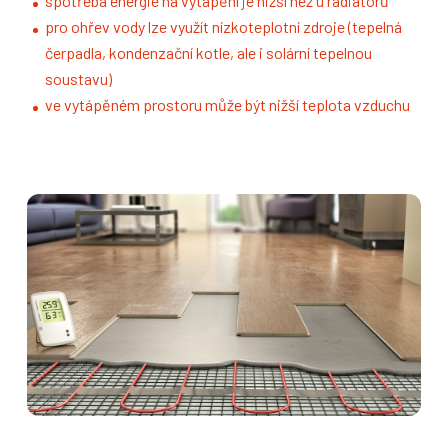
spotřeba energie na vytápění je nižší než u radiátorů
pro ohřev vody lze využít nízkoteplotní zdroje (tepelná
čerpadla, kondenzační kotle, ale i solární tepelnou
soustavu)
ve vytápěném prostoru může být nižší teplota vzduchu