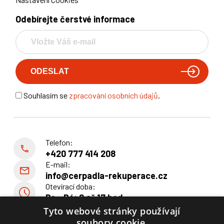
Odebírejte čerstvé informace
Souhlasím se
zpracování osobních údajů
.
Telefon:
+420 777 414 208
E-mail:
info@cerpadla-rekuperace.cz
Otevírací doba:
Po - Pá: 8 až 17 hod
Tyto webové stránky používají
soubory cookie.
Radek Svoboda, Štěměchy 139, 675 27 Předín