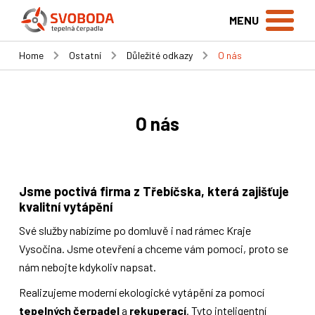
MENU
Home
Ostatní
Důležité odkazy
O nás
O nás
Jsme poctivá firma z Třebíčska, která zajišťuje
kvalitní vytápění
Své služby nabízíme po domluvě i nad rámec Kraje
Vysočina. Jsme otevření a chceme vám pomoci, proto se
nám nebojte kdykoliv napsat.
Realizujeme moderní ekologické vytápění za pomocí
tepelných čerpadel
a
rekuperací
. Tyto inteligentní