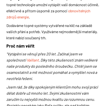
topné technologie umožní vytápět vaši domácnost účinně,
efektivně a přitom úsporně za pomoci
obnovitelných
zdrojů energie
.
Dodáváme topné systémy vytvářené na klíč na základě
vašich přání a potřeb. Využíváme nejmodernější materiály,
které nabízí současný trh.
Proč nám věřit
"Vytápění se věnuji přes 20 let. Začínal jsem ve
společnosti
Vaillant
. Díky této zkušenosti znám veškeré
naše produkty do posledního šroubečku. Chtěl jsem se
osamostatnit a mít možnost pomáhat a vymýšlet nová a
neotřelá řešení.
Jsem rád, že díky spokojeným klientům mohu svojí práci
dělat dobře už mnoho let. Svými zkušenostmi vám
zaručím tu nejvyšší možnou kvalitu za rozumnou cenu.
Projekty nesekám jako Baťa cvičky, ale nad každým