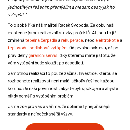
jednotlivým řešením přemýšlím a hledám cesty jak ho
vylepšit."
To o sobě říká náš majitel Radek Svoboda. Za dobu naší
existence jsme realizovali stovky projektů. Ať jsou to již
zmíněná
tepelná čerpadla
a
rekuperace
, nebo
elektrokotle
a
teplovodní podlahové vytápění
. Od prvního nákresu, až po
pravidelný
garanční servis
, díky kterému máte jistotu, že
vám vytápění bude sloužit po desetiletí.
Samotnou realizací to pouze začíná. Investice, kterou se
rozhodnete realizovat není malá, ačkoliv řešíme každou
korunu. Je naší povinností, abyste byli spokojení a abyste
nikdy neměli s vytápěním problém.
Jsme zde pro vás a věříme, že splníme ty nejpřísnější
standardy a nejnečekanější výzvy.