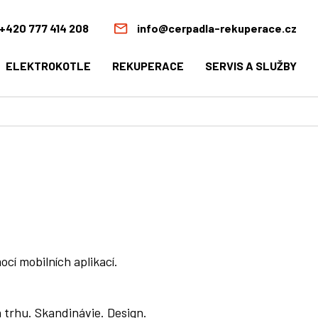
+420 777 414 208
info@cerpadla-rekuperace.cz
ELEKTROKOTLE
REKUPERACE
SERVIS A SLUŽBY
cí mobilních aplikací.
a trhu. Skandinávie. Design.