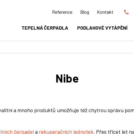
Reference
Blog
Kontakt
TEPELNÁ ČERPADLA
PODLAHOVÉ VYTÁPĚNÍ
Nibe
valitní a mnoho produktů umožňuje též chytrou správu pomo
lných čerpadel
a
r
ekuperačních jednotek
.
Přes třicet let n