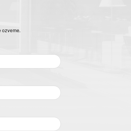
e ozveme.