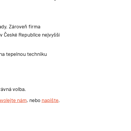
ady. Zároveň firma
 v České Republice nejvyšší
 na tepelnou techniku
rávná volba.
avolejte nám
, nebo
napište
.