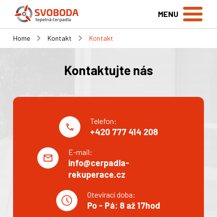
MENU
Home
Kontakt
Kontakt
Kontaktujte nás
Telefon:
+420 777 414 208
E-mail:
info@cerpadla-
rekuperace.cz
Otevírací doba:
Po - Pá: 8 až 17hod