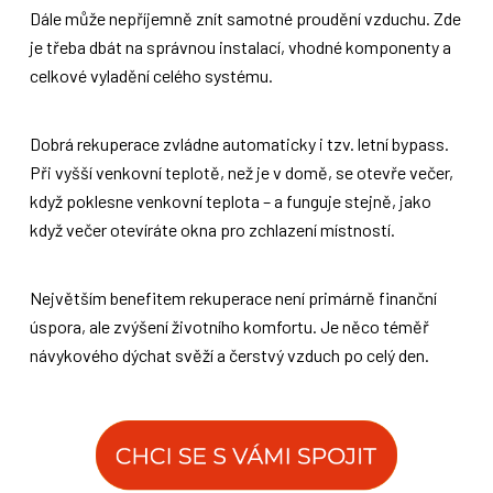
Dále může nepříjemně znít samotné proudění vzduchu. Zde
je třeba dbát na správnou instalací, vhodné komponenty a
celkové vyladění celého systému.
Dobrá rekuperace zvládne automaticky i tzv. letní bypass.
Při vyšší venkovní teplotě, než je v domě, se otevře večer,
když poklesne venkovní teplota – a funguje stejně, jako
když večer otevíráte okna pro zchlazení místností.
Největším benefitem rekuperace není primárně finanční
úspora, ale zvýšení životního komfortu. Je něco téměř
návykového dýchat svěží a čerstvý vzduch po celý den.