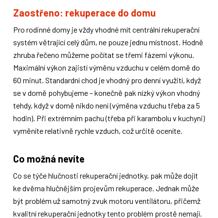
Zaostřeno: rekuperace do domu
Pro rodinné domy je vždy vhodné mít centrální rekuperační
systém větrající celý dům, ne pouze jednu místnost. Hodně
zhruba řečeno můžeme počítat se třemi fázemi výkonu.
Maximální výkon zajistí výměnu vzduchu v celém domě do
60 minut. Standardní chod je vhodný pro denní využití, když
se v domě pohybujeme – konečně pak nízký výkon vhodný
tehdy, když v domě nikdo není (výměna vzduchu třeba za 5
hodin). Při extrémním pachu (třeba při karambolu v kuchyni)
vyměníte relativně rychle vzduch, což určitě oceníte.
Co možná nevíte
Co se týče hlučnosti rekuperační jednotky, pak může dojít
ke dvěma hlučnějším projevům rekuperace. Jednak může
být problém už samotný zvuk motoru ventilátoru, přičemž
kvalitní rekuperační jednotky tento problém prostě nemají.