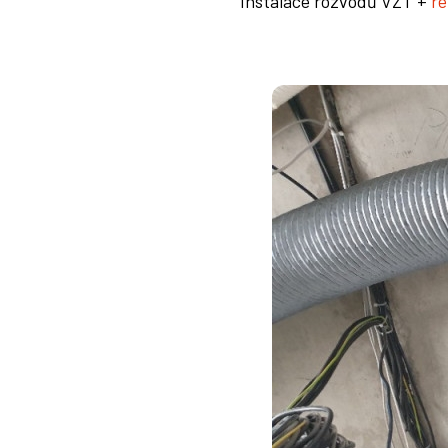
Instalace rozvodů VZT +
r