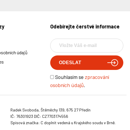
zy
Odebírejte čerstvé informace
osobních údajů
es
Souhlasím se
zpracování
osobních údajů
.
Radek Svoboda, Štěměchy 139, 675 27 Předín
IČ: 76301923 DIČ: CZ7703174556
Spisová značka: C doplnit vedená u Krajského soudu v Brně.