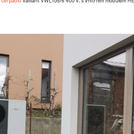
 čerpadlo
Vaillant VWL105/6 400 V, s vnitřním modulem M