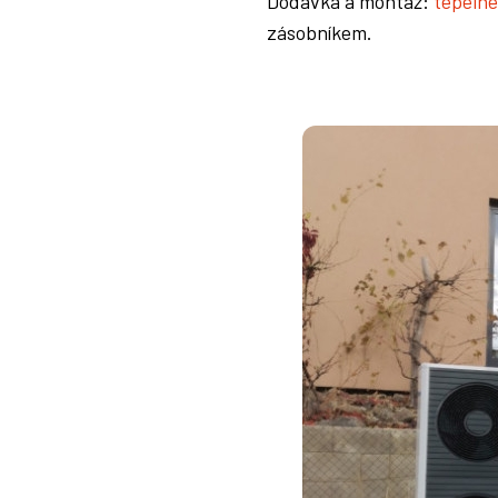
Dodávka a montáž:
tepelné
zásobníkem.