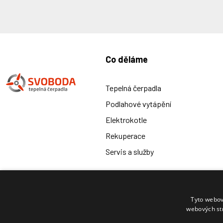
Co děláme
Tepelná čerpadla
Podlahové vytápění
Elektrokotle
Rekuperace
Servis a služby
Tyto webov
Telefon:
E-mail:
webových st
+420 777 414 208
info@cerpadla-