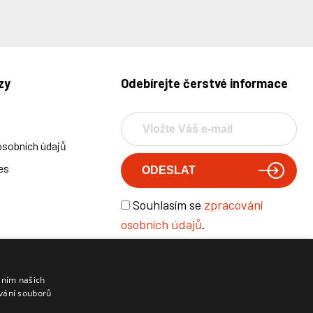
zy
Odebírejte čerstvé informace
osobních údajů
es
Souhlasím se
zpracování
osobních údajů
.
áním našich
Radek Svoboda, Štěměchy 139, 675 27 Předín
vání souborů
IČ: 76301923 DIČ: CZ7703174556