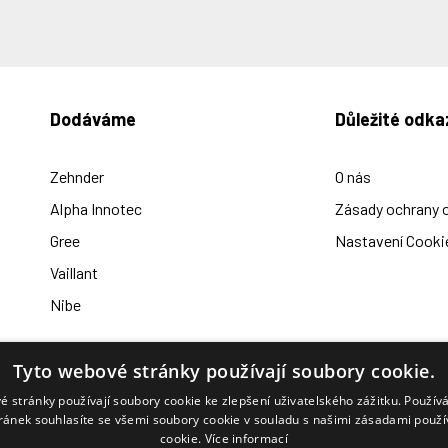
Dodáváme
Důležité odka
Zehnder
O nás
Alpha Innotec
Zásady ochrany 
Gree
Nastavení Cooki
Vaillant
Nibe
Tyto webové stránky používají soubory cookie.
é stránky používají soubory cookie ke zlepšení uživatelského zážitku. Použív
Otevírací doba:
ránek souhlasíte se všemi soubory cookie v souladu s našimi zásadami použí
rekuperace.cz
Po - Pá: 8 až 17 hod
cookie.
Více informací