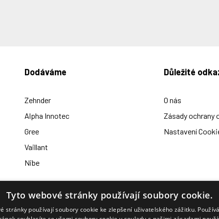
Dodáváme
Důležité odka
Zehnder
O nás
Alpha Innotec
Zásady ochrany 
Gree
Nastavení Cooki
Vaillant
Nibe
Tyto webové stránky používají soubory cookie.
é stránky používají soubory cookie ke zlepšení uživatelského zážitku. Použív
Otevírací doba:
ránek souhlasíte se všemi soubory cookie v souladu s našimi zásadami použí