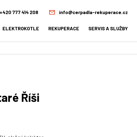
+420 777 414 208
info@cerpadla-rekuperace.cz
ELEKTROKOTLE
REKUPERACE
SERVIS A SLUŽBY
aré Říši