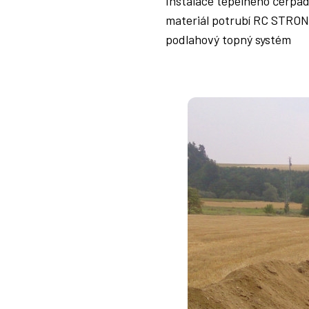
Instalace tepelného čerp
materiál potrubí RC STRO
podlahový topný systém