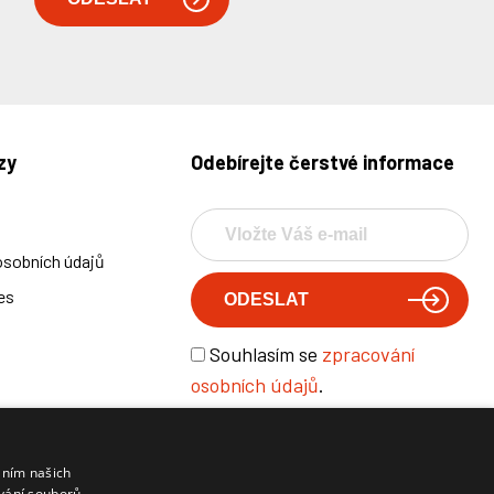
zy
Odebírejte čerstvé informace
osobních údajů
es
Souhlasím se
zpracování
osobních údajů
.
áním našich
Radek Svoboda, Štěměchy 139, 675 27 Předín
vání souborů