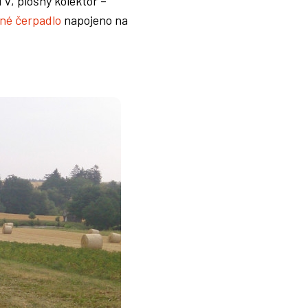
, plošný kolektor –
lné čerpadlo
napojeno na