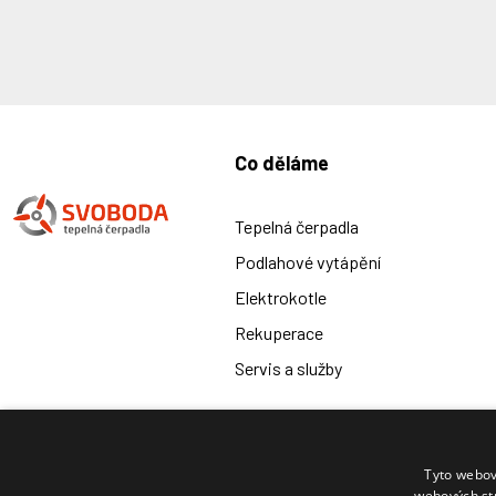
Co děláme
Tepelná čerpadla
Podlahové vytápění
Elektrokotle
Rekuperace
Servis a služby
Tyto webov
Telefon:
E-mail:
webových st