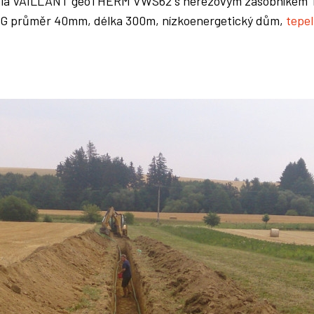
adla VAILLANT geoTHERM VWS62 s nerezovým zásobníkem TV
NG průměr 40mm, délka 300m, nízkoenergetický dům,
tepe