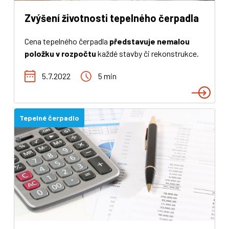
Zvýšení životnosti tepelného čerpadla
Cena tepelného čerpadla
představuje nemalou
položku v rozpočtu
každé stavby či rekonstrukce.
Proto je vhodné se ptát i po životnosti čerpadla.
5.7.2022
5 min
Životnost čerpadla, jak si ukážeme v tomto článku,
je však možné vhodným zacházením a
respektováním
určitých zásad prodloužit
. Pojďme
se na to spolu podívat.
Tepelné čerpadlo