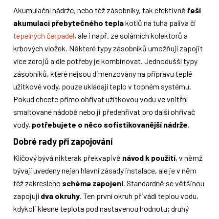
Akumulační nádrže, nebo též zásobníky, tak efektivně
řeší
akumulaci přebytečného tepla
kotlů na tuhá paliva či
tepelných čerpadel
, ale i např. ze solárních kolektorů a
krbových vložek. Některé typy zásobníků umožňují zapojit
více zdrojů a dle potřeby je kombinovat. Jednodušší typy
zásobníků, které nejsou dimenzovány na přípravu teplé
užitkové vody, pouze ukládají teplo v topném systému.
Pokud chcete přímo ohřívat užitkovou vodu ve vnitřní
smaltované nádobě nebo ji předehřívat pro další ohřívač
vody,
potřebujete o něco sofistikovanější nádrže
.
Dobré rady při zapojování
Klíčový bývá nikterak překvapivě
návod k použití
, v němž
bývají uvedeny nejen hlavní zásady instalace, ale je v něm
též zakresleno
schéma zapojení
. Standardně se většinou
zapojují
dva okruhy
. Ten první okruh přivádí teplou vodu,
kdykoli klesne teplota pod nastavenou hodnotu; druhý