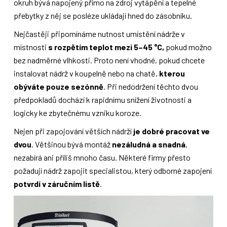
okruh bývá napojený přímo na zdroj vytápění a tepelné
přebytky z něj se posléze ukládají hned do zásobníku.
Nejčastěji připomínáme nutnost umístění nádrže v
místnosti
s rozpětím teplot mezi 5–45 °C,
pokud možno
bez nadměrné vlhkosti. Proto není vhodné, pokud chcete
instalovat nádrž v koupelně nebo na chatě,
kterou
obýváte pouze sezónně
. Při nedodržení těchto dvou
předpokladů dochází k rapidnímu snížení životnosti a
logicky ke zbytečnému vzniku koroze.
Nejen při zapojování větších nádrží
je dobré pracovat ve
dvou
. Většinou bývá montáž
nezáludná a snadná
,
nezabírá ani příliš mnoho času. Některé firmy přesto
požadují nádrž zapojit specialistou, který odborné zapojení
potvrdí v záručním listě
.