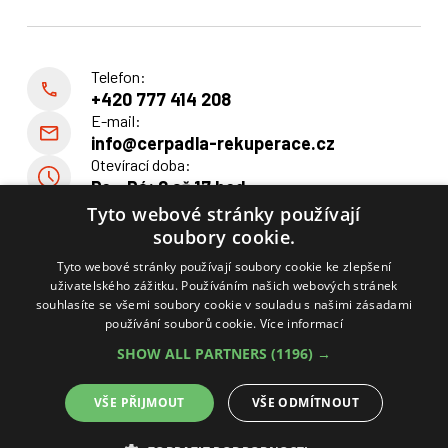
Telefon:
+420 777 414 208
E-mail:
info@cerpadla-rekuperace.cz
Otevírací doba:
Po - Pá: 8 až 17 hod
Tyto webové stránky používají
soubory cookie.
Radek Svoboda, Štěměchy 139, 675 27 Předín
IČ: 76301923 DIČ: CZ7703174556
Tyto webové stránky používají soubory cookie ke zlepšení
Spisová značka: C doplnit vedená u Krajského soudu v Brně.
uživatelského zážitku. Používáním našich webových stránek
souhlasíte se všemi soubory cookie v souladu s našimi zásadami
používání souborů cookie.
Více informací
SHOW ALL PARTNERS
(1196) →
© 2026 Tepelná čerpadla Svoboda
VŠE PŘIJMOUT
VŠE ODMÍTNOUT
Made By