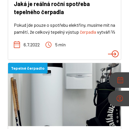
Jaká je reálná roční spotřeba
tepelného čerpadla
Pokud jde pouze o spotřebu elektřiny, musíme mít na
paměti, že celkový tepelný výstup
čerpadla
vytváří ⅓
elektrické energie a ⅔ energie odebírané z okolního
6.7.2022
5 min
prostředí. Celkové vyrobené teplo se dále může
používat k vytápění domácnosti od
podlahového
vytápění
až třeba k radiátorům, lze též samozřejmě
ohřívat vodu a v létě pohodlně klimatizovat. Pojďte
Tepelné čerpadlo
se s námi podívat na
spotřebu tepelného čerpadla
v rámci ročního cyklu.