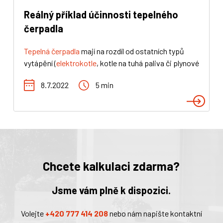
Reálný příklad účinnosti tepelného
čerpadla
Tepelná čerpadla
mají na rozdíl od ostatních typů
vytápění (
elektrokotle
, kotle na tuhá paliva či plynové
kotle)
jednu přímo obří výhodu
. Jejich motory,
8.7.2022
5 min
nebo chcete-li kompresory, nevyrábí samy veškeré
teplo. Většina vyrobeného tepla je odebrána z
okolního vzduchu, země, případně vody
. Z toho
vychází
několikanásobně větší účinnost
čerpadel
oproti výše zmíněným kotlům – tato účinnosti může
dosáhnout až 187 %
. Podívejte se s námi na reálný
příklad účinnosti čerpadla.
Chcete kalkulaci zdarma?
Jsme vám plně k dispozici.
Volejte
+420 777 414 208
nebo nám napište kontaktní