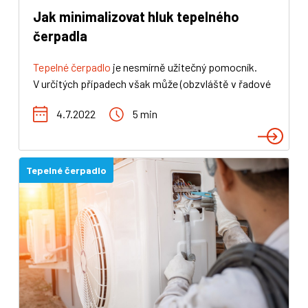
Jak minimalizovat hluk tepelného
čerpadla
Tepelné čerpadlo
je nesmírně užitečný pomocník.
V určitých případech však může (obzvláště v řadové
zástavbě) způsobit nevoli sousedů – především
4.7.2022
5 min
pokud je jeho hlučnost větší, než velí dobré mravy či
akustické normy. V našem textu vás uvedeme do
světa hlučnosti čerpadel a
nabídneme pár tipů na
prevenci
či přímo řešení této problematiky.
Tepelné čerpadlo