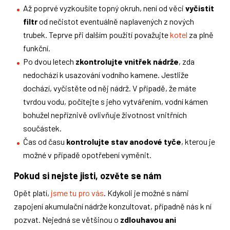
Až poprvé vyzkoušíte topný okruh, není od věci
vyčistit
filtr
od nečistot eventuálně naplavených z nových
trubek. Teprve při dalším použití považujte
kotel
za plně
funkční.
Po dvou letech
zkontrolujte vnitřek nádrže
, zda
nedochází k usazování vodního kamene. Jestliže
dochází, vyčistěte od něj nádrž. V případě, že máte
tvrdou vodu, počítejte s jeho vytvářením, vodní kámen
bohužel nepříznivě ovlivňuje životnost vnitřních
součástek.
Čas od času
kontrolujte stav anodové tyče
, kterou je
možné v případě opotřebení vyměnit.
Pokud si nejste jisti, ozvěte se nám
Opět platí,
jsme tu pro vás
. Kdykoli je možné s námi
zapojení akumulační nádrže konzultovat, případně nás k ní
pozvat. Nejedná se většinou o
zdlouhavou ani