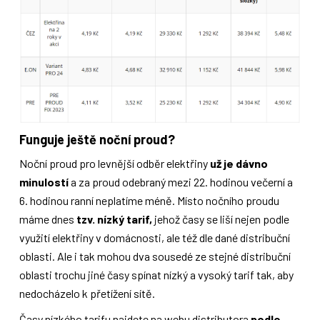
Funguje ještě noční proud?
Noční proud pro levnější odběr elektřiny
už je dávno
minulostí
a za proud odebraný mezi 22. hodinou večerní a
6. hodinou ranní neplatíme méně. Místo nočního proudu
máme dnes
tzv. nízký tarif,
jehož časy se liší nejen podle
využití elektřiny v domácnosti, ale též dle dané distribuční
oblasti. Ale i tak mohou dva sousedé ze stejné distribuční
oblasti trochu jiné časy spínat nízký a vysoký tarif tak, aby
nedocházelo k přetížení sítě.
Časy nízkého tarifu najdete na webu distributora
podle