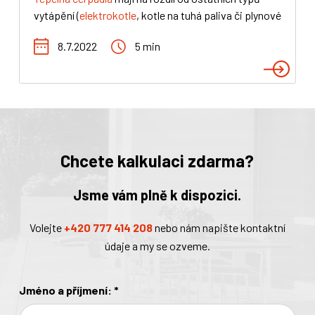
vytápění (
elektrokotle
, kotle na tuhá paliva či plynové
kotle)
jednu přímo obří výhodu
. Jejich motory,
8.7.2022
5 min
nebo chcete-li kompresory, nevyrábí samy veškeré
teplo. Většina vyrobeného tepla je odebrána z
okolního vzduchu, země, případně vody
. Z toho
vychází
několikanásobně větší účinnost
čerpadel
oproti výše zmíněným kotlům – tato účinnosti může
dosáhnout až 187 %
. Podívejte se s námi na reálný
příklad účinnosti čerpadla.
Chcete kalkulaci zdarma?
Jsme vám plně k dispozici.
Volejte
+420 777 414 208
nebo nám napište kontaktní
údaje a my se ozveme.
Jméno a příjmení:
*