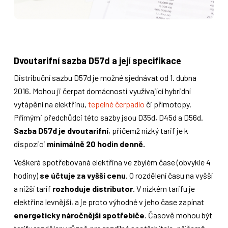
Dvoutarifní sazba D57d a její specifikace
Distribuční sazbu D57d je možné sjednávat od 1. dubna
2016. Mohou ji čerpat domácnosti využívající hybridní
vytápění na elektřinu,
tepelné čerpadlo
či přímotopy.
Přímými předchůdci této sazby jsou D35d, D45d a D56d.
Sazba D57d je dvoutarifní
, přičemž nízký tarif je k
dispozici
minimálně 20 hodin denně.
Veškerá spotřebovaná elektřina ve zbylém čase (obvykle 4
hodiny)
se účtuje za vyšší cenu
. O rozdělení času na vyšší
a nižší tarif
rozhoduje distributor
. V nízkém tarifu je
elektřina levnější, a je proto výhodné v jeho čase zapínat
energeticky náročnější spotřebiče
. Časově mohou být