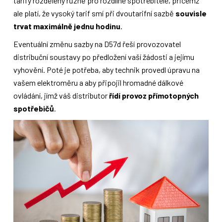
tarify rozděleny různě pro rozdílné spotřebitele, přičemž
ale platí, že vysoký tarif smí při dvoutarifní sazbě
souvisle
trvat maximálně jednu hodinu
.
Eventuální změnu sazby na D57d řeší provozovatel
distribuční soustavy po předložení vaší žádosti a jejímu
vyhovění. Poté je potřeba, aby technik provedl úpravu na
vašem elektroměru a aby připojil hromadné dálkové
ovládání, jímž váš distributor
řídí provoz přímotopných
spotřebičů
.