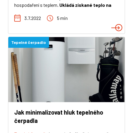
hospodaření s teplem.
Ukládá získané teplo na
později
bez nutnosti provozu hlavního tepelného
3.7.2022
5 min
zdroje. Hodí se na vytápění domácností i firem. Její
zapojování doporučujeme provádět specialisty,
nicméně se vám pokusíme nabídnout pár rad, pokud
byste si chtěli s akumulační nádrží poradit sami.
Tepelné čerpadlo
Jak minimalizovat hluk tepelného
čerpadla