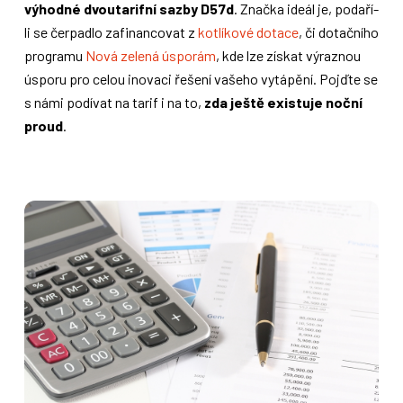
výhodné dvoutarifní sazby D57d
. Značka ideál je, podaří-
li se čerpadlo zafinancovat z
kotlíkové dotace
, či dotačního
programu
Nová zelená úsporám
, kde lze získat výraznou
úsporu pro celou inovaci řešení vašeho vytápění. Pojďte se
s námi podívat na tarif i na to,
zda ještě existuje noční
proud
.