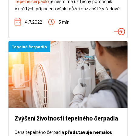
Tepelné čerpadlo
je nesmírně užitečný pomocník.
V určitých případech však může (obzvláště v řadové
zástavbě) způsobit nevoli sousedů – především
4.7.2022
5 min
pokud je jeho hlučnost větší, než velí dobré mravy či
akustické normy. V našem textu vás uvedeme do
světa hlučnosti čerpadel a
nabídneme pár tipů na
prevenci
či přímo řešení této problematiky.
Tepelné čerpadlo
Zvýšení životnosti tepelného čerpadla
Cena tepelného čerpadla
představuje nemalou