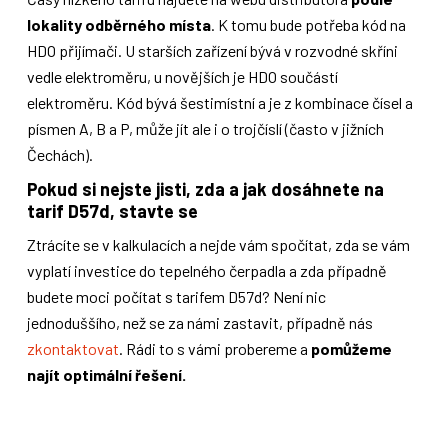
lokality odběrného místa
. K tomu bude potřeba kód na
HDO přijímači. U starších zařízení bývá v rozvodné skříni
vedle elektroměru, u novějších je HDO součástí
elektroměru. Kód bývá šestimístní a je z kombinace čísel a
písmen A, B a P, může jít ale i o trojčíslí (často v jižních
Čechách).
Pokud si nejste jisti, zda a jak dosáhnete na
tarif D57d, stavte se
Ztrácíte se v kalkulacích a nejde vám spočítat, zda se vám
vyplatí investice do tepelného čerpadla a zda případně
budete moci počítat s tarifem D57d? Není nic
jednoduššího, než se za námi zastavit, případně nás
zkontaktovat
. Rádi to s vámi probereme a
pomůžeme
najít optimální řešení.